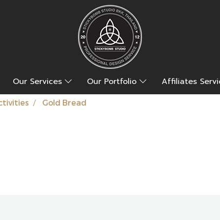
Our Services
Our Portfolio
Affiliates Serv
tivities
Gold Bread