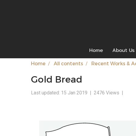
Home
About Us
Home
All contents
Recent Works & Ac
Gold Bread
Last updated: 15 Jan 2019
|
2476 Views
|