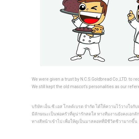
We were given a trust by
N.C.S.Goldbread Co.,LTD. to re
We still kept the old mascot’s personalities as our refe
บริษัท เอ็น.ซี.เอส โกลด์เบรด จำกัด ได้ให้ความไว้วางใจ
มีลักษณะเป็นพ่อครัวที่ดูน่ารักสดใส ทางทีมงานยังคงเอกลั
ทางสีหน้าเข้าไป เพื่อให้ดูเป็นมาสคอทที่มีชีวิตชีวามากขึ้น