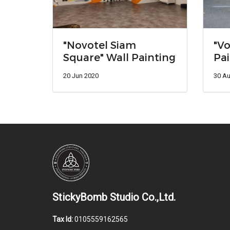
"Novotel Siam
"Vo
Square" Wall Painting
Pai
20 Jun 2020
30 A
StickyBomb Studio Co.,Ltd.
Tax Id:
0105559162565