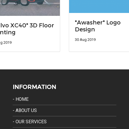
"Awasher" Logo
lvo XC40" 3D Floor
Design
nting
30 Aug 2019
ug 2019
INFORMATION
- HOME
- ABOUT US
- OUR SERVICES