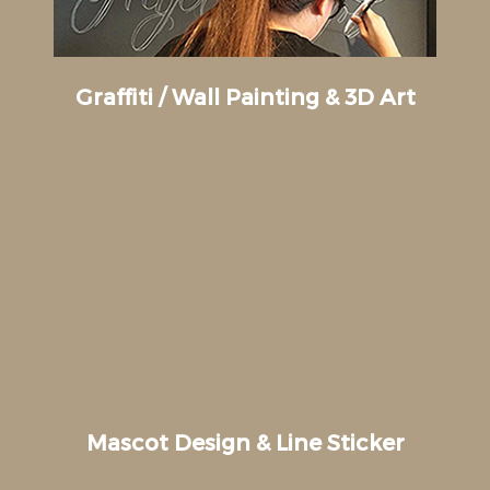
Graffiti / Wall Painting & 3D Art
Mascot Design & Line Sticker