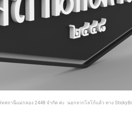
ิษัทสถานีแม่กลอง 2448 จำกัด ค่ะ นอกจากโลโก้แล้ว ทาง Stick