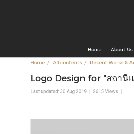
Home
About Us
Home
All contents
Recent Works & Ac
Logo Design for "สถานีแ
Last updated: 30 Aug 2019
|
2615 Views
|