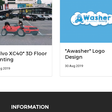
"Awasher" Logo
lvo XC40" 3D Floor
Design
nting
30 Aug 2019
ug 2019
INFORMATION