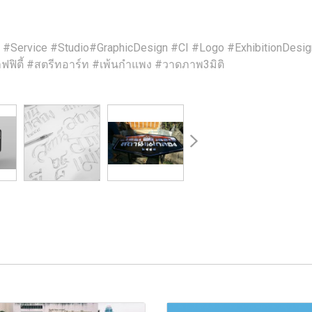
#Service #Studio#GraphicDesign #CI #Logo #ExhibitionDesign 
ฟิตี้ #สตรีทอาร์ท #เพ้นกำแพง #วาดภาพ3มิติ