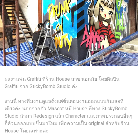
ผลงานพ่น Graffiti ที่ร้าน House สาขาเอกมัย โดยศิลปิน
Graffiti จาก StickyBomb Studio ค่ะ
งานนี้ ทางทีมงานดูแลตั้งแต่ขั้นตอนงานออกแบบกันเลยที
เดียวค่ะ นอกจากตัว Mascot หมี House ที่ทาง StickyBomb
Studio นำมา Redesign แล้ว Character และภาพประกอบอื่นๆ
ก็ล้วนออกแบบขึ้นมาใหม่ เพื่อความเป็น original สำหรับร้าน
House โดยเฉพาะค่ะ