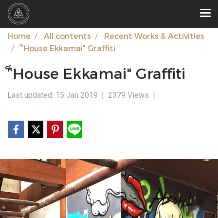
Home
All contents
Recent Works & Activities
"็House Ekkamai" Graffiti
"็House Ekkamai" Graffiti
Last updated: 15 Jan 2019
|
2379 Views
|